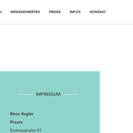
H
WISSENSWERTES
PREISE
INFOS
KONTAKT
IMPRESSUM
Nora Vogler
Praxis
Endresstraße 87